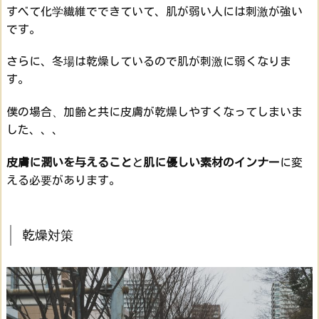
すべて
化学繊維
でできていて、
肌が弱い人には刺激が強い
です。
さらに、
冬場は乾燥している
ので肌が刺激に弱くなりま
す。
僕の場合、加齢と共に皮膚が乾燥しやすくなってしまいま
した、、、
皮膚に潤いを与えること
と
肌に優しい素材のインナー
に変
える必要があります。
乾燥対策