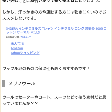
使い込むごとに風合いがでて長く使えること
でしょう。
しかし、汗っかきの方や運動する方には乾きにくいのでお
ススメしないです。
INDERA インデラミルズ Tシャツ インデラミル ロング お勧め 100%コ
ットン サーマル MILLS
posted with
カエレバ
楽天市場
Amazon
Yahooショッピング
ワッフル地のものは保温性も高くおすすめです！
メリノウール
ウールはセーターやコート、スーツなどで使う素材だと思
っていませんか？？