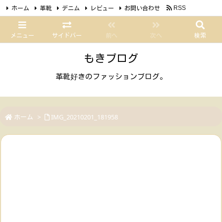
ホーム
革靴
デニム
レビュー
お問い合わせ
RSS
Feedly
メニュー
サイドバー
前へ
次へ
検索
もきブログ
革靴好きのファッションブログ。
ホーム
>
IMG_20210201_181958