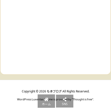
Copyright ©
2026
もきブログ
All Rights Reserved.
WordPress Luxeritas Theme is provided by "
Thought is free
".
SNS
ホーム