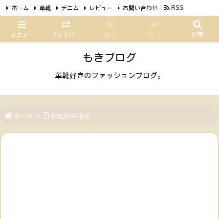
ホーム
革靴
デニム
レビュー
お問い合わせ
RSS
Feedly
メニュー
サイドバー
前へ
次へ
検索
もきブログ
革靴好きのファッションブログ。
ホーム
>
img_4147.jpg