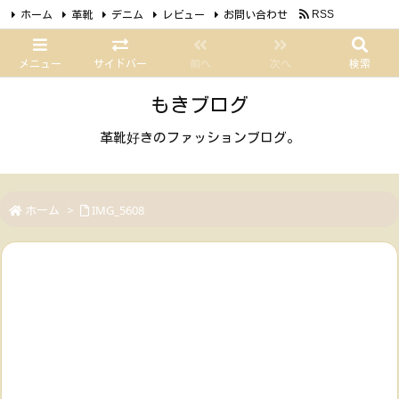
ホーム
革靴
デニム
レビュー
お問い合わせ
RSS
Feedly
メニュー
サイドバー
前へ
次へ
検索
もきブログ
革靴好きのファッションブログ。
ホーム
>
IMG_5608