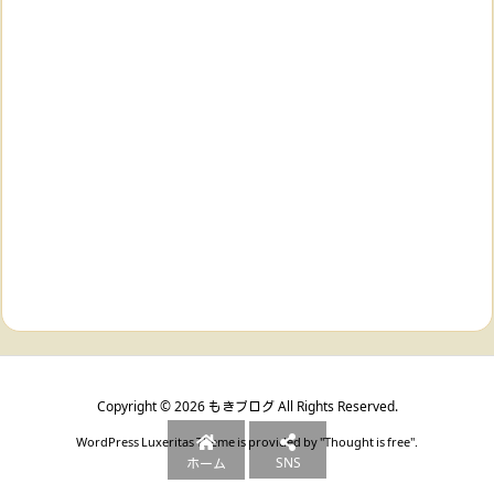
Copyright ©
2026
もきブログ
All Rights Reserved.
WordPress Luxeritas Theme is provided by "
Thought is free
".
SNS
ホーム