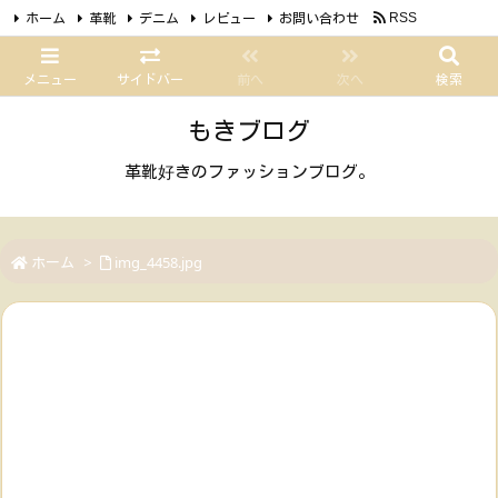
ホーム
革靴
デニム
レビュー
お問い合わせ
RSS
Feedly
メニュー
サイドバー
前へ
次へ
検索
もきブログ
革靴好きのファッションブログ。
ホーム
>
img_4458.jpg