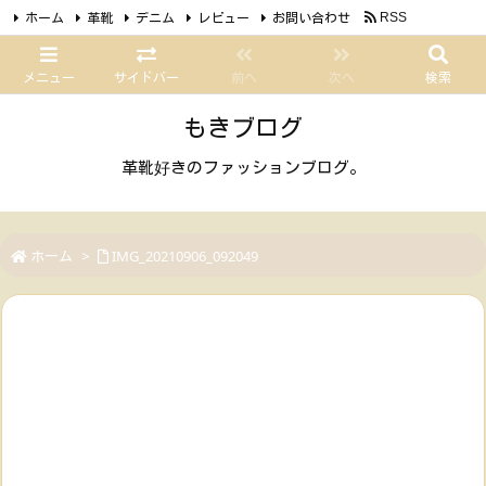
ホーム
革靴
デニム
レビュー
お問い合わせ
RSS
Feedly
メニュー
サイドバー
前へ
次へ
検索
もきブログ
革靴好きのファッションブログ。
ホーム
>
IMG_20210906_092049