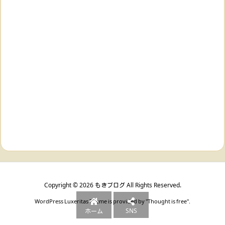
Copyright ©
2026
もきブログ
All Rights Reserved.
WordPress Luxeritas Theme is provided by "
Thought is free
".
SNS
ホーム