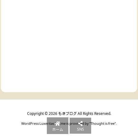
Copyright ©
2026
もきブログ
All Rights Reserved.
WordPress Luxeritas Theme is provided by "
Thought is free
".
SNS
ホーム