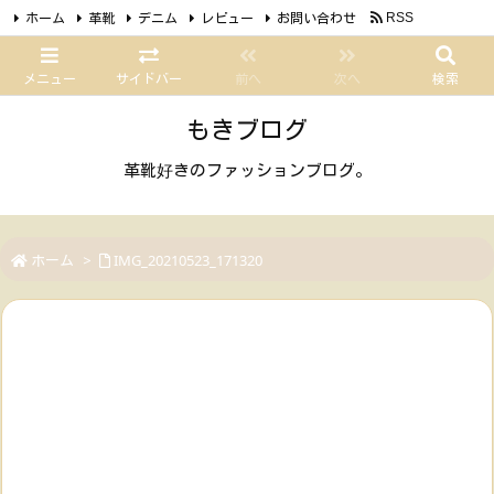
ホーム
革靴
デニム
レビュー
お問い合わせ
RSS
Feedly
メニュー
サイドバー
前へ
次へ
検索
もきブログ
革靴好きのファッションブログ。
ホーム
>
IMG_20210523_171320