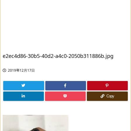
e2ec4d86-30b5-40d2-a4c0-2050b311886b.jpg
2019年12月17日
Copy