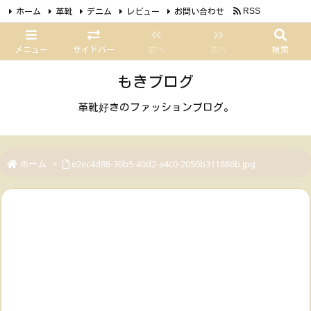
ホーム
革靴
デニム
レビュー
お問い合わせ
RSS
Feedly
メニュー
サイドバー
前へ
次へ
検索
もきブログ
革靴好きのファッションブログ。
ホーム
>
e2ec4d86-30b5-40d2-a4c0-2050b311886b.jpg