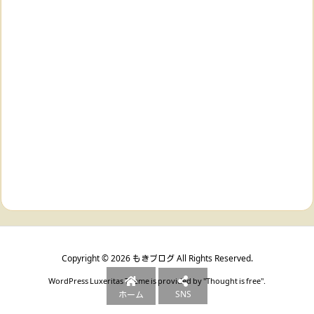
Copyright ©
2026
もきブログ
All Rights Reserved.
WordPress Luxeritas Theme is provided by "
Thought is free
".
SNS
ホーム