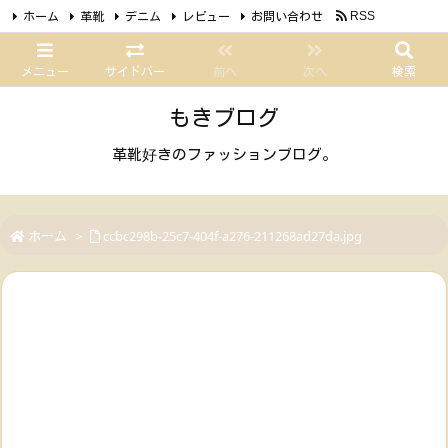
ホーム
革靴
デニム
レビュー
お問い合わせ
RSS
Feedly
メニュー
サイドバー
前へ
次へ
検索
もきブログ
革靴好きのファッションブログ。
ホーム
>
ccbc298b-25c7-404f-a276-211268ad27da.jpg