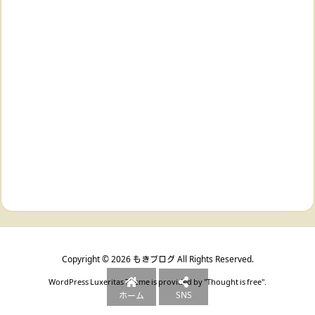
Copyright ©
2026
もきブログ
All Rights Reserved.
WordPress Luxeritas Theme is provided by "
Thought is free
".
SNS
ホーム