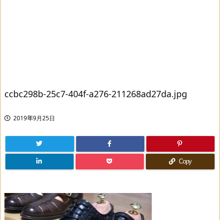
ccbc298b-25c7-404f-a276-211268ad27da.jpg
2019年9月25日
Copy