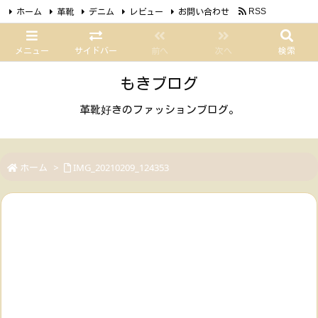
ホーム
革靴
デニム
レビュー
お問い合わせ
RSS
Feedly
メニュー
サイドバー
前へ
次へ
検索
もきブログ
革靴好きのファッションブログ。
ホーム
>
IMG_20210209_124353