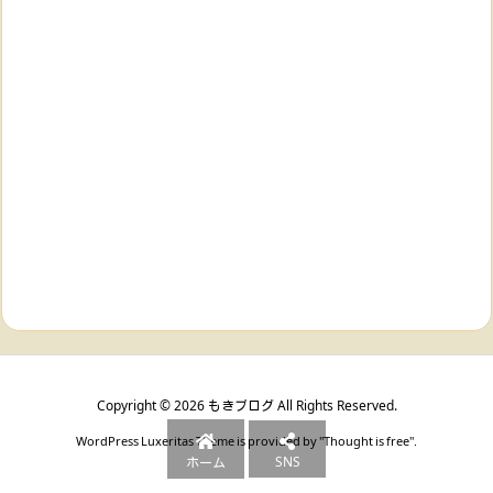
Copyright ©
2026
もきブログ
All Rights Reserved.
WordPress Luxeritas Theme is provided by "
Thought is free
".
SNS
ホーム