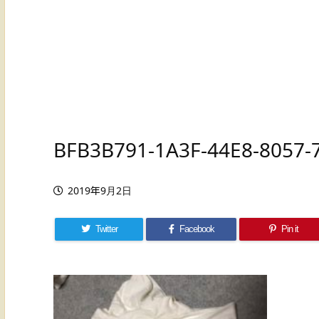
BFB3B791-1A3F-44E8-8057
2019年9月2日
Twitter
Facebook
Pin it