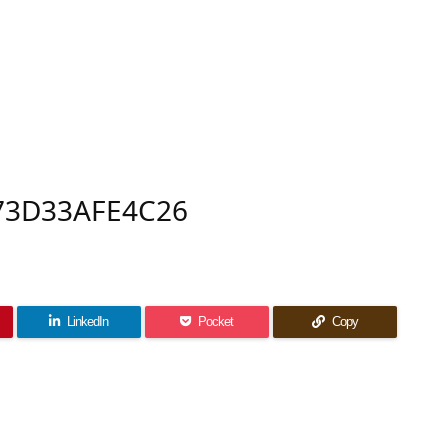
-73D33AFE4C26
LinkedIn
Pocket
Copy